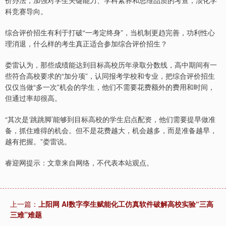
价办法，加强对学生关键能力、学科素养和思维品质的考查，淡化学
科竞赛导向。
综合评价招生有利于打破“一考定终身”，当机制更趋完善，功利性心
理消退，什么样的考生真正适合参加综合评价招生？
娄雷认为，那些成绩能达到目标高校历年录取分数线，高中期间有一
些符合高校要求的“加分项”，认同报考学校和专业，把综合评价招生
仅仅当做“多一次”机会的学生，他们不需要花费额外的费用和时间，
但通过率却很高。
“其次是‘跳跳脚’能够到目标高校的学生启点配资，他们需要提早做准
备，抓住难得的机会。但不是花费越大，机会越多，而是准备越早，
越有把握。”娄雷说。
睿迎网提示：文章来自网络，不代表本站观点。
上一篇：
上阳网 AI数字孪生赋能化工仿真软件破解高校实验“三高
三难”难题