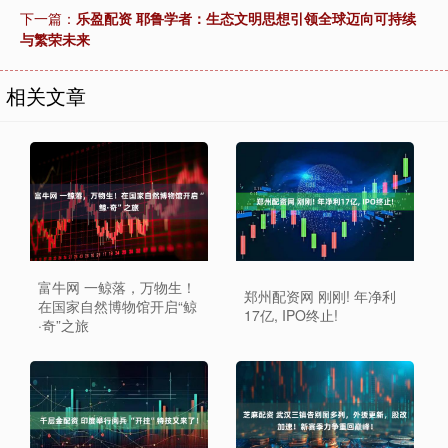
下一篇：
乐盈配资 耶鲁学者：生态文明思想引领全球迈向可持续
与繁荣未来
相关文章
富牛网 一鲸落，万物生！
郑州配资网 刚刚! 年净利
在国家自然博物馆开启“鲸
17亿, IPO终止!
·奇”之旅