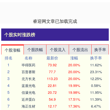
睿迎网文章已加载完成
个股实时涨跌榜
个股跌幅
个股流入
个股流出
换手率
个股涨幅
排名
名称
最新价
涨幅
换手率
1
毕得医药
73.92
20.00%
11.62%
2
百普赛斯
77.7
20.00%
23.31%
3
北方长龙
113.23
20.00%
12.25%
4
蓝盾光电
22.81
19.99%
0.58%
5
信濠光电
20.72
19.98%
11.95%
6
近岸蛋白
54.9
17.51%
11.39%
7
海正生材
12.17
17.36%
6.47%