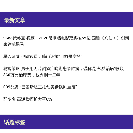
最新文章
9688策略宝 视频丨2026暑期档电影票房破55亿 国漫《八仙！》创新
表达成黑马
星合证券 伊朗官员：镐山设施“目前是空的”
乾富策略 男子用刀片割癌症晚期患者肿瘤，谎称是“气功治病”收取
360万元治疗费，被判刑十二年
009配资 “巴基斯坦正推动美伊谈判重启”
配多多 高通跌幅扩大至6%
话题标签