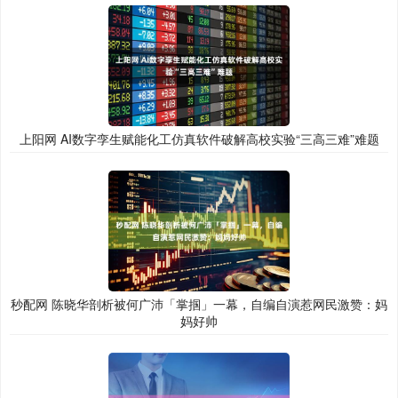
上阳网 AI数字孪生赋能化工仿真软件破解高校实验“三高三难”难题
秒配网 陈晓华剖析被何广沛「掌掴」一幕，自编自演惹网民激赞：妈
妈好帅