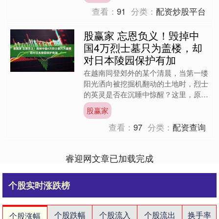
查看：
91
分类：
配资炒股平台
股赢家 忘恩负义！毁掉中
国4万烈士墓只为盖楼，却
对日本陵园保护有加
在越南同登郊外的某个清晨，当第一缕
阳光洒向被挖掘机翻动的土地时，烈士
的英灵是否在沉睡中惊醒？这里，原本
是数万名中国援越英烈的长眠之地，是
股赢家
抗美援越战火中用热血铸就....
查看：
97
分类：
配资查询
睿迎网文章已加载完成
个股实时涨跌榜
个股跌幅
个股流入
个股流出
换手率
个股涨幅