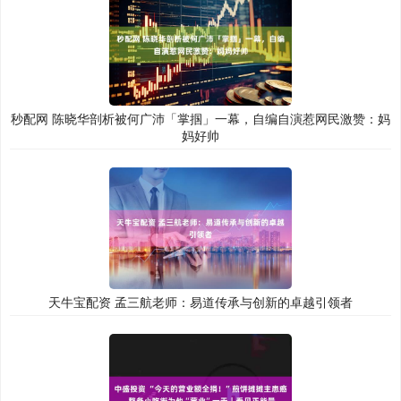
秒配网 陈晓华剖析被何广沛「掌掴」一幕，自编自演惹网民激赞：妈
妈好帅
天牛宝配资 孟三航老师：易道传承与创新的卓越引领者