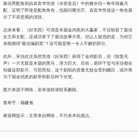
最佳男配角则由袁富华凭借《水饺皇后》中的糖水伯一角夺得鑫月
配，证明了即使是配角角色，也能闪耀光芒。袁富华凭借这一角色展
示了不容忽视的演技。
总体来看，《好东西》可谓是本届金鸡奖的大赢家，不仅斩获了最佳
女主和女配，还成功拿下了最佳故事片奖。但让人疑惑的是，为何它
未能摘得“最佳编剧奖”？这可能是唯一令人不解的部分。
此外，宋佳此次虽然凭借《好东西》获得了金鸡影后，但《惊蛰无
声》一片无疑是本届的黑马，潜力巨大。目前，易烊千玺与宋佳都在
拍摄这部影片。可想而知，这个剧组的质量无疑会受到瞩目，或许将
为下届金鸡奖的影帝和影后种下伏笔。
图片来源于网络，若有侵权请联系删除。
发布于：福建省
睿迎网提示：文章来自网络，不代表本站观点。