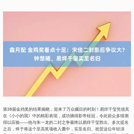
第38届金鸡奖的结果揭晓，迎来了万众瞩目的时刻！易烊千玺凭借其
在《小小的我》中的精彩表现，成功摘得影帝桂冠，令此前众多猜测
得以应验——他与朱一龙的二封之争最终以易烊千玺胜出。多次提名
之后，终于将这个至高奖项收入囊中，实至名归。祝贺这位年轻演