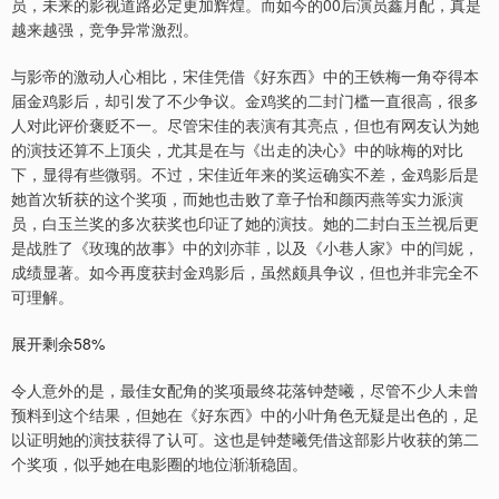
员，未来的影视道路必定更加辉煌。而如今的00后演员鑫月配，真是
越来越强，竞争异常激烈。
与影帝的激动人心相比，宋佳凭借《好东西》中的王铁梅一角夺得本
届金鸡影后，却引发了不少争议。金鸡奖的二封门槛一直很高，很多
人对此评价褒贬不一。尽管宋佳的表演有其亮点，但也有网友认为她
的演技还算不上顶尖，尤其是在与《出走的决心》中的咏梅的对比
下，显得有些微弱。不过，宋佳近年来的奖运确实不差，金鸡影后是
她首次斩获的这个奖项，而她也击败了章子怡和颜丙燕等实力派演
员，白玉兰奖的多次获奖也印证了她的演技。她的二封白玉兰视后更
是战胜了《玫瑰的故事》中的刘亦菲，以及《小巷人家》中的闫妮，
成绩显著。如今再度获封金鸡影后，虽然颇具争议，但也并非完全不
可理解。
展开剩余58%
令人意外的是，最佳女配角的奖项最终花落钟楚曦，尽管不少人未曾
预料到这个结果，但她在《好东西》中的小叶角色无疑是出色的，足
以证明她的演技获得了认可。这也是钟楚曦凭借这部影片收获的第二
个奖项，似乎她在电影圈的地位渐渐稳固。