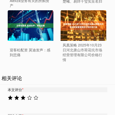
Alexza业务有关的所购资
楚曦、易烊千玺实至名归
产
凤凰策略 2025年10月23
迎客松配资 莫迪发声：感
日河北唐山市荷花坑市场
到悲痛
经营管理有限公司价格行
情
相关评论
本文评分
*