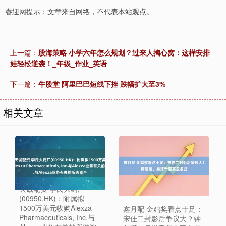
睿迎网提示：文章来自网络，不代表本站观点。
上一篇：
股海策略 小学六年怎么规划？过来人掏心窝：这样安排
娃轻松逆袭！_年级_作业_英语
下一篇：
牛股堂 阿里巴巴短线下挫 跌幅扩大至3%
相关文章
天诚配资 李氏大药厂
(00950.HK)：附属拟
1500万美元收购Alexza
鑫月配 金鸡奖看点十足：
Pharmaceuticals, Inc.与
宋佳二封影后争议大？钟