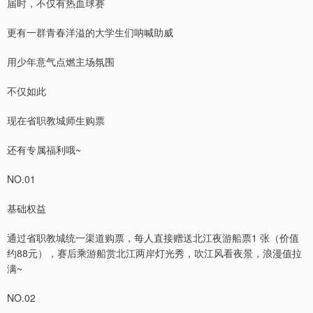
届时，不仅有热血球赛
更有一群青春洋溢的大学生们呐喊助威
用少年意气点燃主场氛围
不仅如此
现在省职教城师生购票
还有专属福利哦~
NO.01
基础权益
通过省职教城统一渠道购票，每人直接赠送北江夜游船票1 张（价值
约88元），赛后乘游船赏北江两岸灯光秀，吹江风看夜景，浪漫值拉
满~
NO.02